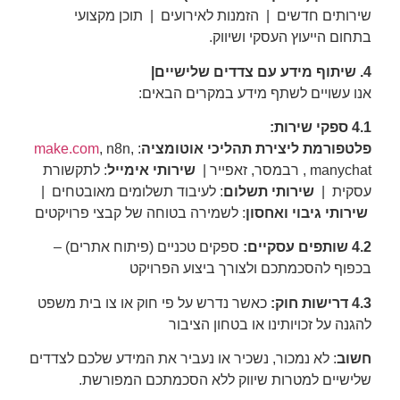
שירותים חדשים | הזמנות לאירועים | תוכן מקצועי
בתחום הייעוץ העסקי ושיווק.
4. שיתוף מידע עם צדדים שלישיים|
אנו עשויים לשתף מידע במקרים הבאים:
4.1 ספקי שירות:
פלטפורמת ליצירת תהליכי אוטומציה
:
, n8n,
make.com
manychat , רבמסר, זאפייר |
שירותי אימייל
: לתקשורת
עסקית |
שירותי תשלום
: לעיבוד תשלומים מאובטחים |
שירותי גיבוי ואחסון
: לשמירה בטוחה של קבצי פרויקטים
4.2 שותפים עסקיים:
ספקים טכניים (פיתוח אתרים) –
בכפוף להסכמתכם ולצורך ביצוע הפרויקט
4.3 דרישות חוק:
כאשר נדרש על פי חוק או צו בית משפט
להגנה על זכויותינו או בטחון הציבור
חשוב
: לא נמכור, נשכיר או נעביר את המידע שלכם לצדדים
שלישיים למטרות שיווק ללא הסכמתכם המפורשת.