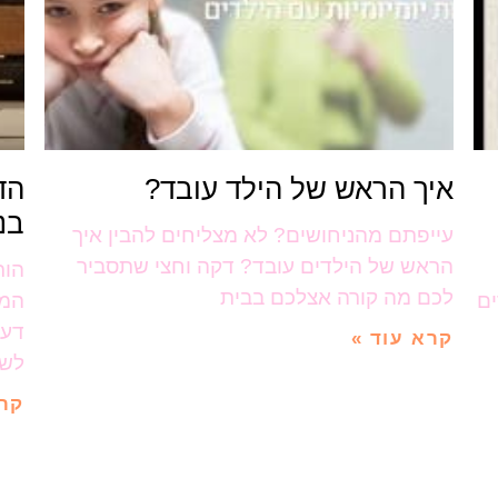
איך הראש של הילד עובד?
הד
בנ
עייפתם מהניחושים? לא מצליחים להבין איך
הראש של הילדים עובד? דקה וחצי שתסביר
הור
לכם מה קורה אצלכם בבית
ים
המש
דעו
קרא עוד »
לשא
קרא