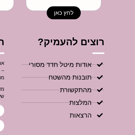
לחץ כאן
רוצים להעמיק?
ר
אם
אודות מיטל חדד מסורי
–
תובנות מהשטח
מו
מהתקשורת
מד
שע
המלצות
הרצאות